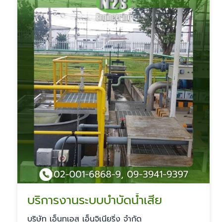
บริการงานระบบบำบัดน้ำเสีย
บริษัท เอ็นทูเอส เอ็นจิเนียริ่ง จำกัด